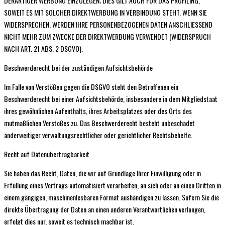
DERARTIGER WERBUNG EINZULEGEN; DIES GILT AUCH FÜR DAS PROFILING,
SOWEIT ES MIT SOLCHER DIREKTWERBUNG IN VERBINDUNG STEHT. WENN SIE
WIDERSPRECHEN, WERDEN IHRE PERSONENBEZOGENEN DATEN ANSCHLIESSEND
NICHT MEHR ZUM ZWECKE DER DIREKTWERBUNG VERWENDET (WIDERSPRUCH
NACH ART. 21 ABS. 2 DSGVO).
Beschwerde­recht bei der zuständigen Aufsichts­behörde
Im Falle von Verstößen gegen die DSGVO steht den Betroffenen ein
Beschwerderecht bei einer Aufsichtsbehörde, insbesondere in dem Mitgliedstaat
ihres gewöhnlichen Aufenthalts, ihres Arbeitsplatzes oder des Orts des
mutmaßlichen Verstoßes zu. Das Beschwerderecht besteht unbeschadet
anderweitiger verwaltungsrechtlicher oder gerichtlicher Rechtsbehelfe.
Recht auf Daten­übertrag­barkeit
Sie haben das Recht, Daten, die wir auf Grundlage Ihrer Einwilligung oder in
Erfüllung eines Vertrags automatisiert verarbeiten, an sich oder an einen Dritten in
einem gängigen, maschinenlesbaren Format aushändigen zu lassen. Sofern Sie die
direkte Übertragung der Daten an einen anderen Verantwortlichen verlangen,
erfolgt dies nur, soweit es technisch machbar ist.