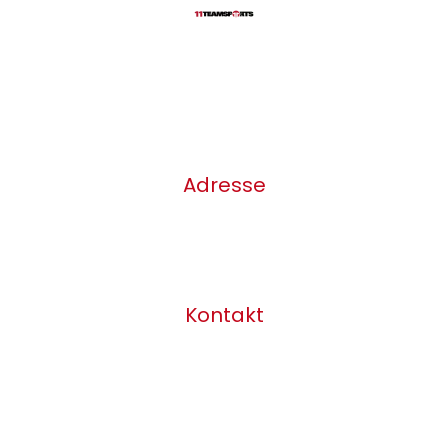
Dein Weg zu uns
Impressum
|
Datenschutz
Adresse
11teamsports Store Wetzlar
Am Rübenmorgen 6
35582 Wetzlar
Kontakt
Telefon: 0641-2501159
Fax: 0641/2501126
E-Mail: info@11ts-wetzlar.de